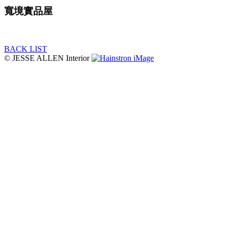
寬境實品屋
BACK LIST
© JESSE ALLEN Interior