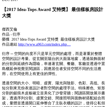
【2017 Idea-Tops Award 艾特獎】 最佳樣板房設計
大獎
傑西艾倫
作品 - 衍序
榮獲 2017 Idea-Tops Award 艾特獎 最佳樣板房設計大獎
作品連結
http://www.a963.com/index.php…
衍序 ─ 空間的向度不只是單元空間的處理，而是著重於整體
空間的設計考量。從玄關至陽台的大面落地窗，透過裝飾面材
的分割與延續作為隱喻，串連著玄關、餐廳、客廳並透過中置
島櫃延伸視覺至閱讀區，因應居住者安排空間不同的生活應
用，在空間使用上有更佳的彈性。
透過空間的大小、明暗、虛實、陽光與陰影、色彩、高低、長
短分割來充份表達設計者對空間的處理手法。特殊擦色、矩形
分割的鋸痕木皮板確立並美化了沙發背牆；閱讀區開放展示書
架，透過序列分割、虛實交錯、間接照明與面飾材搭配組合而
成，量體並透過開口延伸整合了主臥衣櫃的設計，使得公私領